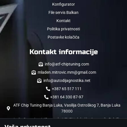
Konfigurator
File servis Balkan
Kontakt
Politika privatnosti
Postavke kolačića
Kontakt informacije
info@atf-chiptuning.com
mladen.mitrovic.mm@gmail.com
info@autodijagnostika.net
+387 65 517 111
+381 64 330 87-97
ATF Chip Tuning Banja Luka, Vasilija Ostroškog 7, Banja Luka
78000
Jurija Gagarina 14B zgrada NEVEN , lokal br.6 , naselje Belville,
11000 Beograd